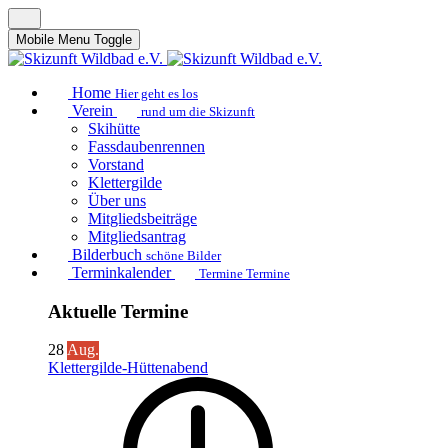
Mobile Menu Toggle
Home
Hier geht es los
Verein
rund um die Skizunft
Skihütte
Fassdaubenrennen
Vorstand
Klettergilde
Über uns
Mitgliedsbeiträge
Mitgliedsantrag
Bilderbuch
schöne Bilder
Terminkalender
Termine Termine
Aktuelle Termine
28
Aug.
Klettergilde-Hüttenabend