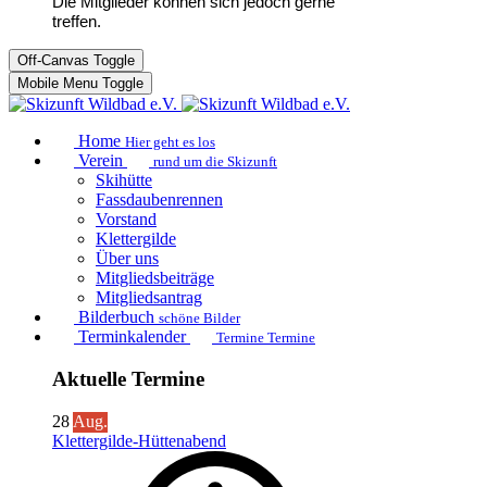
Die Mitglieder können sich jedoch gerne
treffen.
Off-Canvas Toggle
Mobile Menu Toggle
Home
Hier geht es los
Verein
rund um die Skizunft
Skihütte
Fassdaubenrennen
Vorstand
Klettergilde
Über uns
Mitgliedsbeiträge
Mitgliedsantrag
Bilderbuch
schöne Bilder
Terminkalender
Termine Termine
Aktuelle Termine
28
Aug.
Klettergilde-Hüttenabend