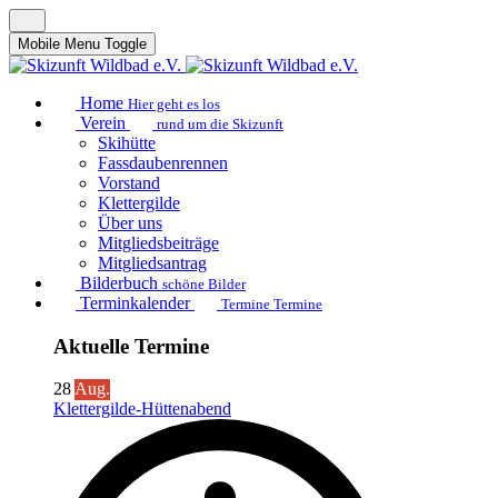
Mobile Menu Toggle
Home
Hier geht es los
Verein
rund um die Skizunft
Skihütte
Fassdaubenrennen
Vorstand
Klettergilde
Über uns
Mitgliedsbeiträge
Mitgliedsantrag
Bilderbuch
schöne Bilder
Terminkalender
Termine Termine
Aktuelle Termine
28
Aug.
Klettergilde-Hüttenabend