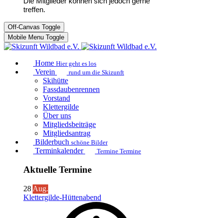
Die Mitglieder können sich jedoch gerne
treffen.
Off-Canvas Toggle
Mobile Menu Toggle
Home
Hier geht es los
Verein
rund um die Skizunft
Skihütte
Fassdaubenrennen
Vorstand
Klettergilde
Über uns
Mitgliedsbeiträge
Mitgliedsantrag
Bilderbuch
schöne Bilder
Terminkalender
Termine Termine
Aktuelle Termine
28
Aug.
Klettergilde-Hüttenabend