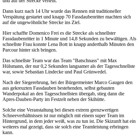
und auf der Strecke verteilt.
Dann kurz nach 14 Uhr wurde das Rennen mit traditioneller
Verspätung gestartet und knapp 70 Fassdaubenritter machten sich
auf die ungewöhnliche Strecke ins Ziel.
Hier schaffte Domenico Frei es die Strecke als schnellster
Fassdaubenritter in 1 Minute und 14,8 Sekunden zu bewältigen. Als
schnellste Frau konnte Lena Bott in knapp anderthalb Minuten den
Parcour hinter sich bringen.
Das schnellste Team war das Team "Batschnass" mit Max
Hülsmann, der nur 0,2 Sekunden langsamer als der Tagesschnellste
war, sowie Sebastian Lindecke und Paul Grünwedel.
Nach der Siegerehrung, bei der Bürgermeister Marco Gaugen den
aus gekreuzten Fassdauben bestehenden, selbst gebauten
Wanderpokal an den Tagesschnellsten übergab, stieg dann die
Apres-Dauben-Party im Festzelt neben der Skihütte.
Solche eine Veranstaltung bei diesen extrem grenzwertigen
Schneeverhältnissen ist nur möglich mit einem super Team im
Hintergrund, in dem jeder weiß, was zu tun ist. Die Skizunft hat ein
weiteres mal gezeigt, dass sie solch eine Teamleistung erbringen
kann.