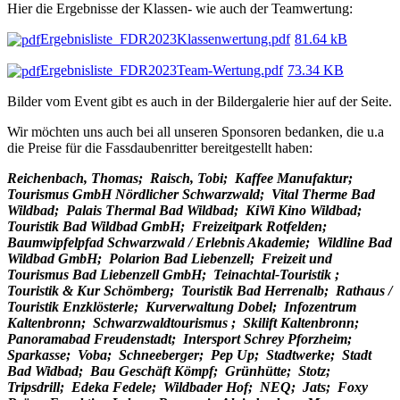
Hier die Ergebnisse der Klassen- wie auch der Teamwertung:
Ergebnisliste_FDR2023Klassenwertung.pdf
81.64 kB
Ergebnisliste_FDR2023Team-Wertung.pdf
73.34 KB
Bilder vom Event gibt es auch in der Bildergalerie hier auf der Seite.
Wir möchten uns auch bei all unseren Sponsoren bedanken, die u.a
die Preise für die Fassdaubenritter bereitgestellt haben:
Reichenbach, Thomas; Raisch, Tobi; Kaffee Manufaktur;
Tourismus GmbH Nördlicher Schwarzwald; Vital Therme Bad
Wildbad; Palais Thermal Bad Wildbad; KiWi Kino Wildbad;
Touristik Bad Wildbad GmbH; Freizeitpark Rotfelden;
Baumwipfelpfad Schwarzwald / Erlebnis Akademie; Wildline Bad
Wildbad GmbH; Polarion Bad Liebenzell; Freizeit und
Tourismus Bad Liebenzell GmbH; Teinachtal-Touristik ;
Touristik & Kur Schömberg; Touristik Bad Herrenalb; Rathaus /
Touristik Enzklösterle; Kurverwaltung Dobel; Infozentrum
Kaltenbronn; Schwarzwaldtourismus ; Skilift Kaltenbronn;
Panoramabad Freudenstadt; Intersport Schrey Pforzheim;
Sparkasse; Voba; Schneeberger; Pep Up; Stadtwerke; Stadt
Bad Widbad; Bau Geschäft Kömpf; Grünhütte; Stotz;
Tripsdrill; Edeka Fedele; Wildbader Hof; NEQ; Jats; Foxy