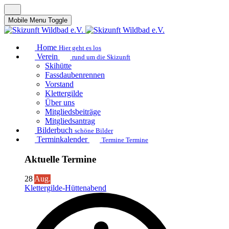
Mobile Menu Toggle
Home
Hier geht es los
Verein
rund um die Skizunft
Skihütte
Fassdaubenrennen
Vorstand
Klettergilde
Über uns
Mitgliedsbeiträge
Mitgliedsantrag
Bilderbuch
schöne Bilder
Terminkalender
Termine Termine
Aktuelle Termine
28
Aug.
Klettergilde-Hüttenabend