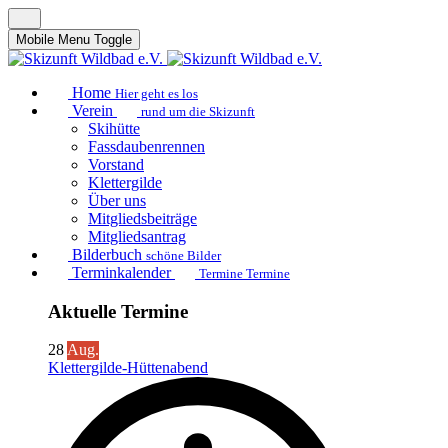
Mobile Menu Toggle
Home
Hier geht es los
Verein
rund um die Skizunft
Skihütte
Fassdaubenrennen
Vorstand
Klettergilde
Über uns
Mitgliedsbeiträge
Mitgliedsantrag
Bilderbuch
schöne Bilder
Terminkalender
Termine Termine
Aktuelle Termine
28
Aug.
Klettergilde-Hüttenabend