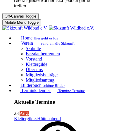
Die Mitglieder können sich jedoch gerne
treffen.
Off-Canvas Toggle
Mobile Menu Toggle
Home
Hier geht es los
Verein
rund um die Skizunft
Skihütte
Fassdaubenrennen
Vorstand
Klettergilde
Über uns
Mitgliedsbeiträge
Mitgliedsantrag
Bilderbuch
schöne Bilder
Terminkalender
Termine Termine
Aktuelle Termine
28
Aug.
Klettergilde-Hüttenabend