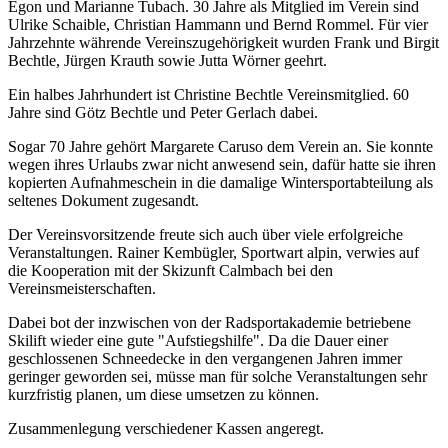
Egon und Marianne Tubach. 30 Jahre als Mitglied im Verein sind
Ulrike Schaible, Christian Hammann und Bernd Rommel. Für vier
Jahrzehnte währende Vereinszugehörigkeit wurden Frank und Birgit
Bechtle, Jürgen Krauth sowie Jutta Wörner geehrt.
Ein halbes Jahrhundert ist Christine Bechtle Vereinsmitglied. 60
Jahre sind Götz Bechtle und Peter Gerlach dabei.
Sogar 70 Jahre gehört Margarete Caruso dem Verein an. Sie konnte
wegen ihres Urlaubs zwar nicht anwesend sein, dafür hatte sie ihren
kopierten Aufnahmeschein in die damalige Wintersportabteilung als
seltenes Dokument zugesandt.
Der Vereinsvorsitzende freute sich auch über viele erfolgreiche
Veranstaltungen. Rainer Kembügler, Sportwart alpin, verwies auf
die Kooperation mit der Skizunft Calmbach bei den
Vereinsmeisterschaften.
Dabei bot der inzwischen von der Radsportakademie betriebene
Skilift wieder eine gute "Aufstiegshilfe". Da die Dauer einer
geschlossenen Schneedecke in den vergangenen Jahren immer
geringer geworden sei, müsse man für solche Veranstaltungen sehr
kurzfristig planen, um diese umsetzen zu können.
Zusammenlegung verschiedener Kassen angeregt.