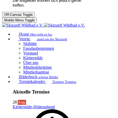
Die Mitglieder können sich jedoch gerne
treffen.
Off-Canvas Toggle
Mobile Menu Toggle
Home
Hier geht es los
Verein
rund um die Skizunft
Skihütte
Fassdaubenrennen
Vorstand
Klettergilde
Über uns
Mitgliedsbeiträge
Mitgliedsantrag
Bilderbuch
schöne Bilder
Terminkalender
Termine Termine
Aktuelle Termine
28
Aug.
Klettergilde-Hüttenabend