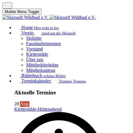
Mobile Menu Toggle
Home
Hier geht es los
Verein
rund um die Skizunft
Skihütte
Fassdaubenrennen
Vorstand
Klettergilde
Über uns
Mitgliedsbeiträge
Mitgliedsantrag
Bilderbuch
schöne Bilder
Terminkalender
Termine Termine
Aktuelle Termine
28
Aug.
Klettergilde-Hüttenabend