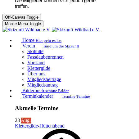
Die Mitglieder können sich jedoch gerne
treffen.
Off-Canvas Toggle
Mobile Menu Toggle
Home
Hier geht es los
Verein
rund um die Skizunft
Skihütte
Fassdaubenrennen
Vorstand
Klettergilde
Über uns
Mitgliedsbeiträge
Mitgliedsantrag
Bilderbuch
schöne Bilder
Terminkalender
Termine Termine
Aktuelle Termine
28
Aug.
Klettergilde-Hüttenabend