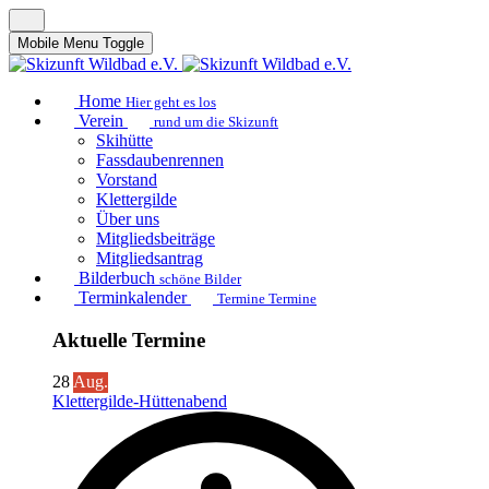
Mobile Menu Toggle
Home
Hier geht es los
Verein
rund um die Skizunft
Skihütte
Fassdaubenrennen
Vorstand
Klettergilde
Über uns
Mitgliedsbeiträge
Mitgliedsantrag
Bilderbuch
schöne Bilder
Terminkalender
Termine Termine
Aktuelle Termine
28
Aug.
Klettergilde-Hüttenabend